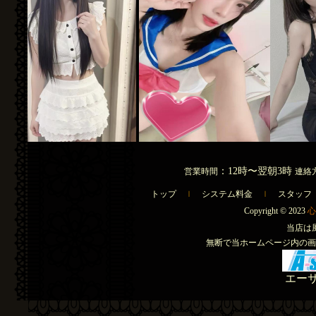
：12時〜翌朝3時
営業時間
連絡
トップ
ｌ
システム料金
ｌ
スタッフ
Copyright © 2023
心
当店は
無断で当ホームページ内の画
エー